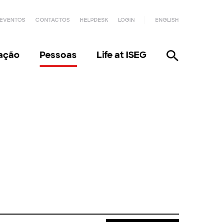
EVENTOS
CONTACTOS
HELPDESK
LOGIN
ENGLISH
gação
Pessoas
Life at ISEG