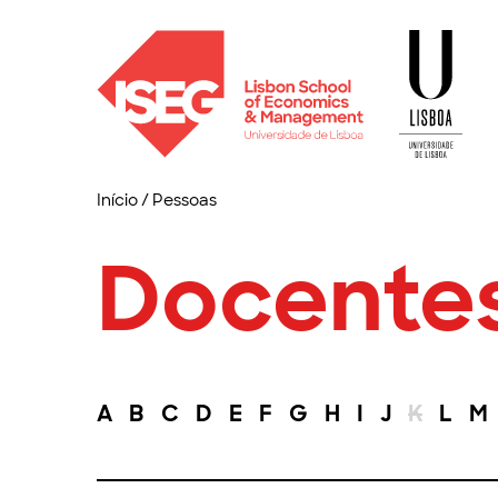
Início
/
Pessoas
Docente
A
B
C
D
E
F
G
H
I
J
K
L
M