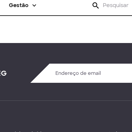
Gestão
EG