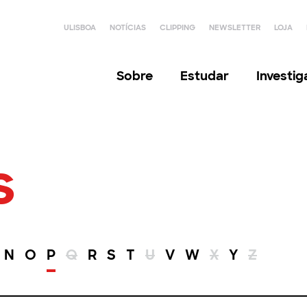
ULISBOA
NOTÍCIAS
CLIPPING
NEWSLETTER
LOJA
Sobre
Estudar
Investi
s
N
O
P
Q
R
S
T
U
V
W
X
Y
Z