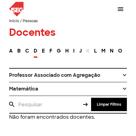
Início
/
Pessoas
Docentes
A
B
C
D
E
F
G
H
I
J
K
L
M
N
O
P
Professor Associado com Agregação
Matemática
Limpar Filtros
Não foram encontrados docentes.