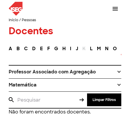
Início
/
Pessoas
Docentes
A
B
C
D
E
F
G
H
I
J
K
L
M
N
O
P
Professor Associado com Agregação
Matemática
Limpar Filtros
Não foram encontrados docentes.