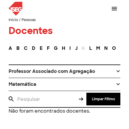
Início
/
Pessoas
Docentes
A
B
C
D
E
F
G
H
I
J
K
L
M
N
O
P
Professor Associado com Agregação
Matemática
Limpar Filtros
Não foram encontrados docentes.