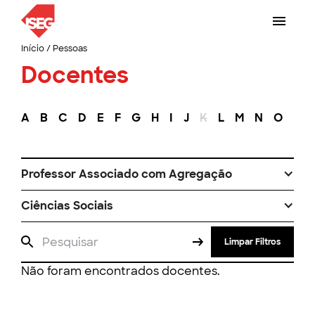
Início
/
Pessoas
Docentes
A
B
C
D
E
F
G
H
I
J
K
L
M
N
O
P
Professor Associado com Agregação
Ciências Sociais
Limpar Filtros
Não foram encontrados docentes.