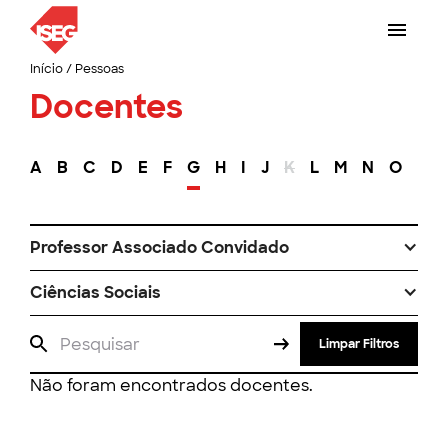
Início
/
Pessoas
Docentes
A
B
C
D
E
F
G
H
I
J
K
L
M
N
O
P
Professor Associado Convidado
Ciências Sociais
Limpar Filtros
Não foram encontrados docentes.