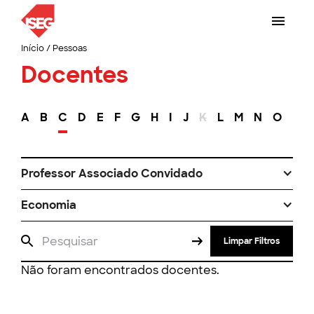
Início
/
Pessoas
Docentes
A
B
C
D
E
F
G
H
I
J
K
L
M
N
O
P
Professor Associado Convidado
Economia
Limpar Filtros
Não foram encontrados docentes.