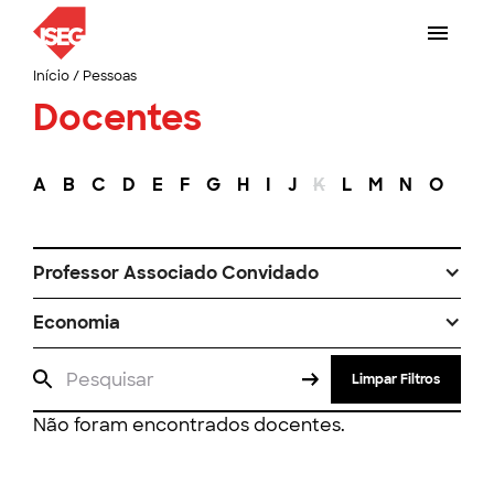
Início
/
Pessoas
Docentes
A
B
C
D
E
F
G
H
I
J
K
L
M
N
O
P
Professor Associado Convidado
Economia
Limpar Filtros
Não foram encontrados docentes.