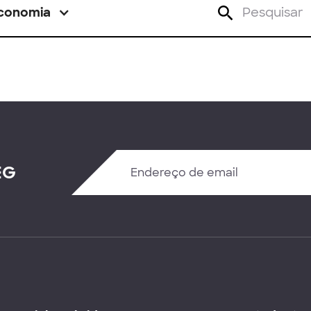
conomia
EG