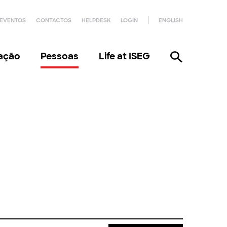
EVENTOS
CONTACTOS
HELPDESK
LOGIN
ENGLISH
gação
Pessoas
Life at ISEG