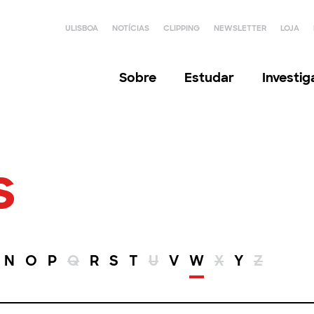
ULISBOA
NOTÍCIAS
CLIPPING
NEWSLETTER
LOJA
Sobre
Estudar
Investi
s
N
O
P
Q
R
S
T
U
V
W
X
Y
Z