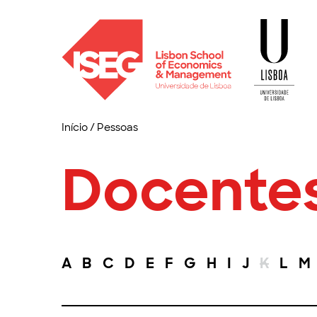
Início
/
Pessoas
Docente
A
B
C
D
E
F
G
H
I
J
K
L
M