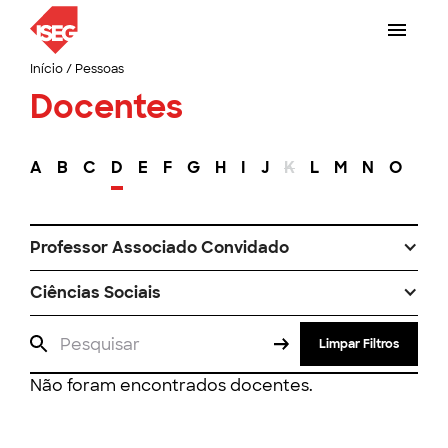
Início
/
Pessoas
Docentes
A
B
C
D
E
F
G
H
I
J
K
L
M
N
O
P
Professor Associado Convidado
Ciências Sociais
Limpar Filtros
Não foram encontrados docentes.