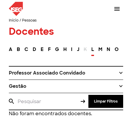
Início
/
Pessoas
Docentes
A
B
C
D
E
F
G
H
I
J
K
L
M
N
O
P
Professor Associado Convidado
Gestão
Limpar Filtros
Não foram encontrados docentes.