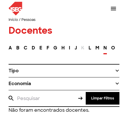
Início
/
Pessoas
Docentes
A
B
C
D
E
F
G
H
I
J
K
L
M
N
O
P
Tipo
Economia
Limpar Filtros
Não foram encontrados docentes.