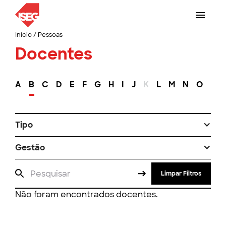
Início
/
Pessoas
Docentes
A
B
C
D
E
F
G
H
I
J
K
L
M
N
O
P
Tipo
Gestão
Limpar Filtros
Não foram encontrados docentes.