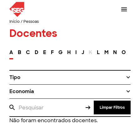
Início
/
Pessoas
Docentes
A
B
C
D
E
F
G
H
I
J
K
L
M
N
O
P
Tipo
Economia
Limpar Filtros
Não foram encontrados docentes.