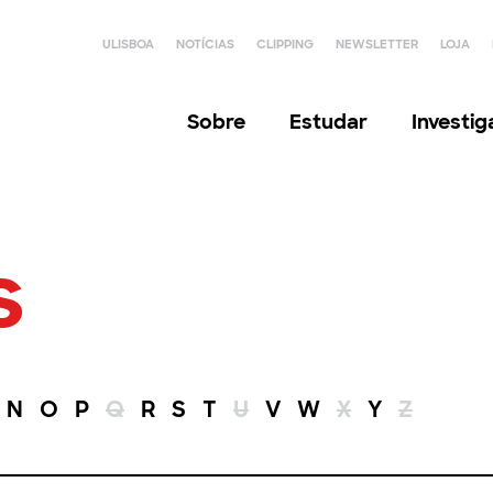
ULISBOA
NOTÍCIAS
CLIPPING
NEWSLETTER
LOJA
Sobre
Estudar
Investi
s
N
O
P
Q
R
S
T
U
V
W
X
Y
Z