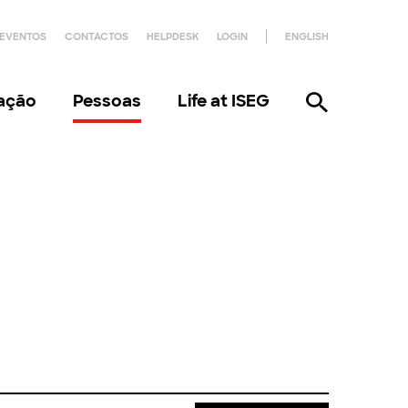
EVENTOS
CONTACTOS
HELPDESK
LOGIN
ENGLISH
gação
Pessoas
Life at ISEG