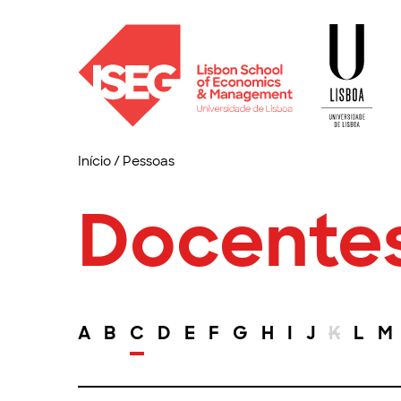
Início
/
Pessoas
Docente
A
B
C
D
E
F
G
H
I
J
K
L
M