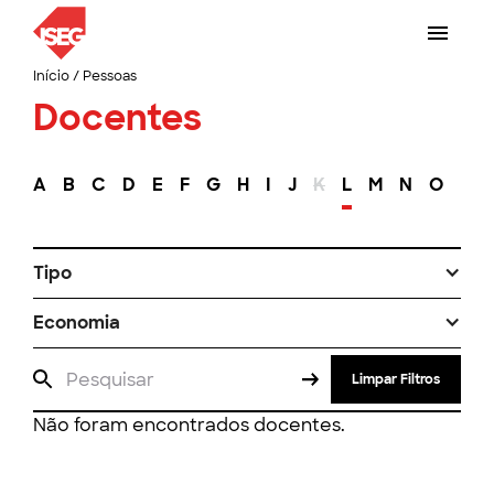
Início
/
Pessoas
Docentes
A
B
C
D
E
F
G
H
I
J
K
L
M
N
O
P
Tipo
Economia
Limpar Filtros
Não foram encontrados docentes.