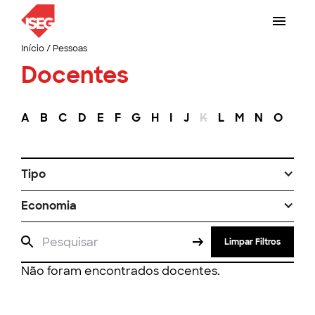
Início
/
Pessoas
Docentes
A
B
C
D
E
F
G
H
I
J
K
L
M
N
O
P
Tipo
Economia
Limpar Filtros
Não foram encontrados docentes.