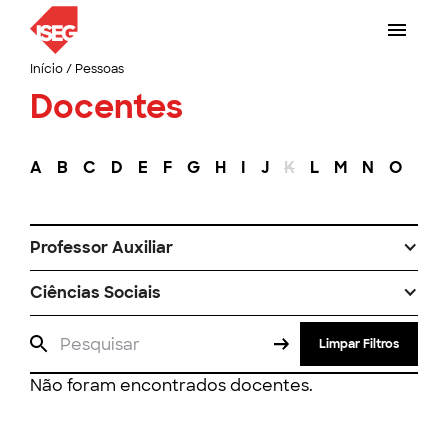
Início
/
Pessoas
Docentes
A
B
C
D
E
F
G
H
I
J
K
L
M
N
O
P
Professor Auxiliar
Ciências Sociais
Limpar Filtros
Não foram encontrados docentes.