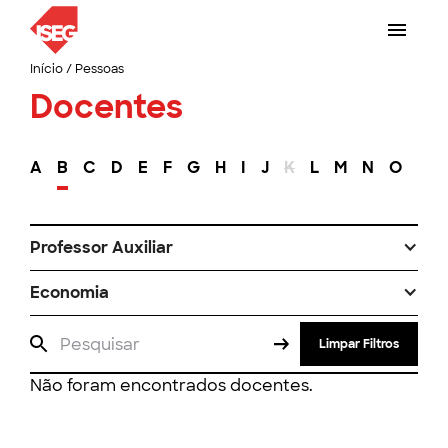
Início
/
Pessoas
Docentes
A
B
C
D
E
F
G
H
I
J
K
L
M
N
O
P
Professor Auxiliar
Economia
Limpar Filtros
Não foram encontrados docentes.