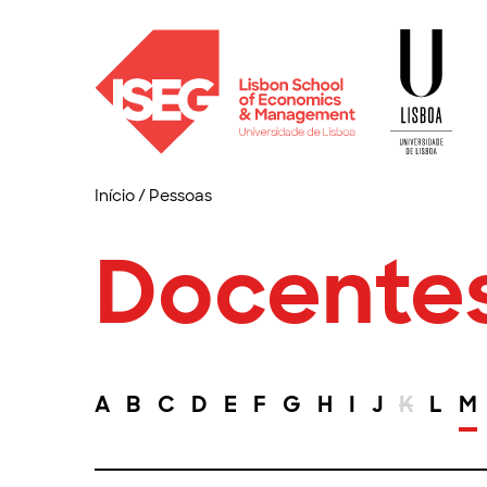
Início
/
Pessoas
Docente
A
B
C
D
E
F
G
H
I
J
K
L
M