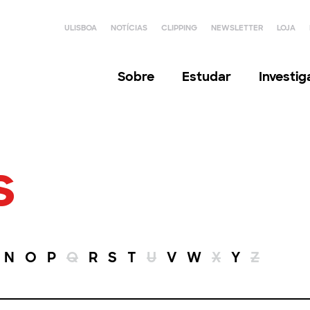
ULISBOA
NOTÍCIAS
CLIPPING
NEWSLETTER
LOJA
Sobre
Estudar
Investi
s
N
O
P
Q
R
S
T
U
V
W
X
Y
Z