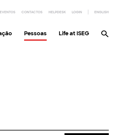
EVENTOS
CONTACTOS
HELPDESK
LOGIN
ENGLISH
gação
Pessoas
Life at ISEG