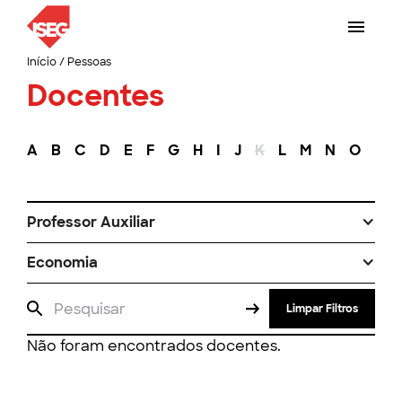
Início
/
Pessoas
Docentes
A
B
C
D
E
F
G
H
I
J
K
L
M
N
O
P
Professor Auxiliar
Economia
Limpar Filtros
Não foram encontrados docentes.