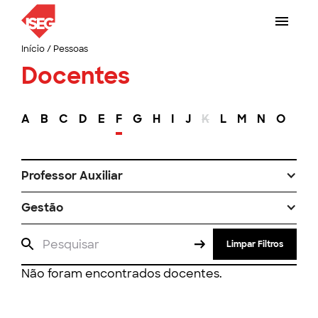
Início
/
Pessoas
Docentes
A
B
C
D
E
F
G
H
I
J
K
L
M
N
O
P
Professor Auxiliar
Gestão
Limpar Filtros
Não foram encontrados docentes.