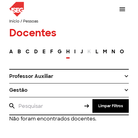
Início
/
Pessoas
Docentes
A
B
C
D
E
F
G
H
I
J
K
L
M
N
O
P
Professor Auxiliar
Gestão
Limpar Filtros
Não foram encontrados docentes.