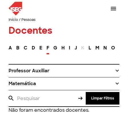
Início
/
Pessoas
Docentes
A
B
C
D
E
F
G
H
I
J
K
L
M
N
O
P
Professor Auxiliar
Matemática
Limpar Filtros
Não foram encontrados docentes.