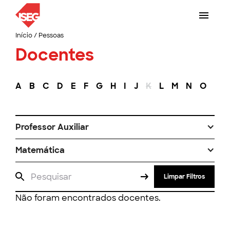
Início
/
Pessoas
Docentes
A
B
C
D
E
F
G
H
I
J
K
L
M
N
O
P
Professor Auxiliar
Matemática
Limpar Filtros
Não foram encontrados docentes.