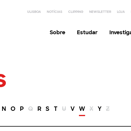
ULISBOA
NOTÍCIAS
CLIPPING
NEWSLETTER
LOJA
Sobre
Estudar
Investi
s
N
O
P
Q
R
S
T
U
V
W
X
Y
Z