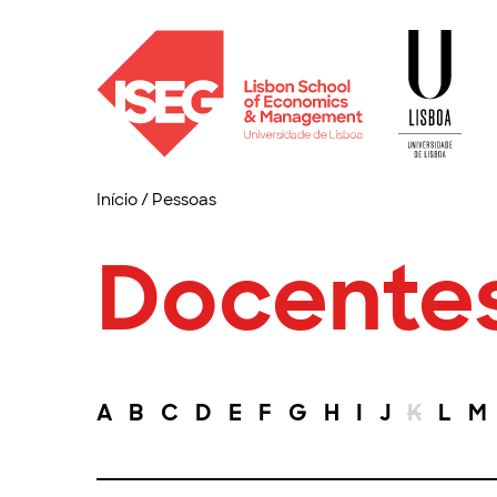
Início
/
Pessoas
Docente
A
B
C
D
E
F
G
H
I
J
K
L
M