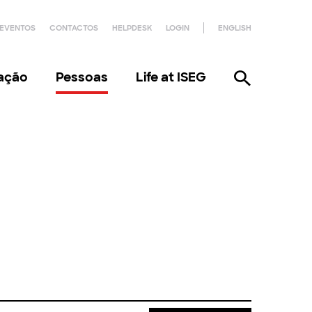
EVENTOS
CONTACTOS
HELPDESK
LOGIN
ENGLISH
gação
Pessoas
Life at ISEG