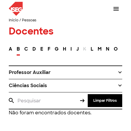
Início
/
Pessoas
Docentes
A
B
C
D
E
F
G
H
I
J
K
L
M
N
O
P
Professor Auxiliar
Ciências Sociais
Limpar Filtros
Não foram encontrados docentes.