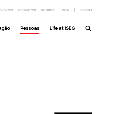
EVENTOS
CONTACTOS
HELPDESK
LOGIN
ENGLISH
gação
Pessoas
Life at ISEG