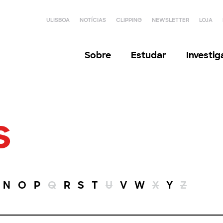
ULISBOA
NOTÍCIAS
CLIPPING
NEWSLETTER
LOJA
Sobre
Estudar
Investi
s
N
O
P
Q
R
S
T
U
V
W
X
Y
Z