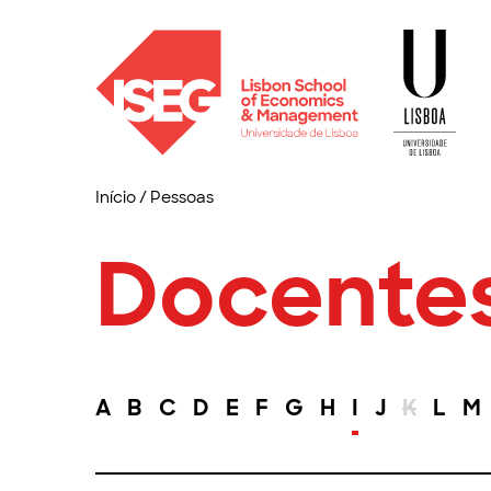
Início
/
Pessoas
Docente
A
B
C
D
E
F
G
H
I
J
K
L
M