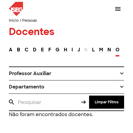
Início
/
Pessoas
Docentes
A
B
C
D
E
F
G
H
I
J
K
L
M
N
O
P
Professor Auxiliar
Departamento
Limpar Filtros
Não foram encontrados docentes.