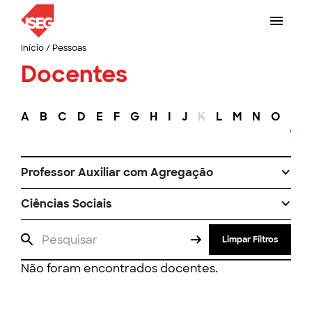
Início
/
Pessoas
Docentes
A
B
C
D
E
F
G
H
I
J
K
L
M
N
O
P
Professor Auxiliar com Agregação
Ciências Sociais
Limpar Filtros
Não foram encontrados docentes.