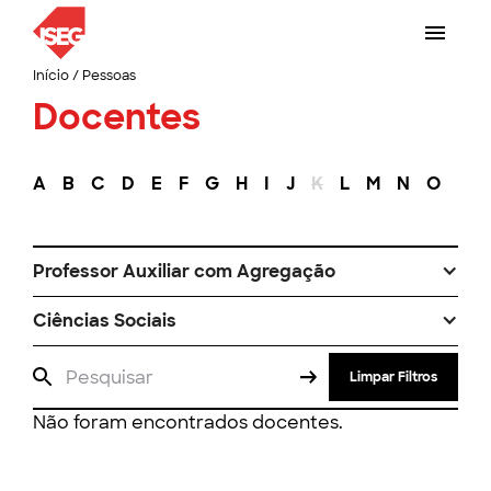
Início
/
Pessoas
Docentes
A
B
C
D
E
F
G
H
I
J
K
L
M
N
O
P
Professor Auxiliar com Agregação
Ciências Sociais
Limpar Filtros
Não foram encontrados docentes.