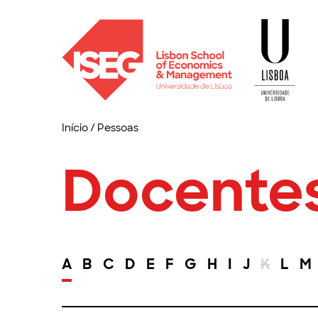
Início
/
Pessoas
Docente
A
B
C
D
E
F
G
H
I
J
K
L
M