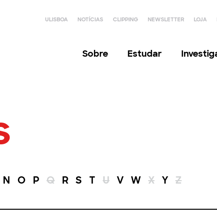
ULISBOA
NOTÍCIAS
CLIPPING
NEWSLETTER
LOJA
Sobre
Estudar
Investi
s
N
O
P
Q
R
S
T
U
V
W
X
Y
Z