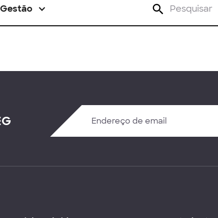
Gestão
EG