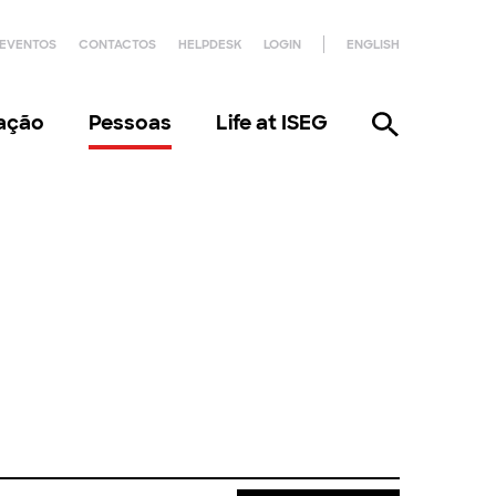
EVENTOS
CONTACTOS
HELPDESK
LOGIN
ENGLISH
gação
Pessoas
Life at ISEG