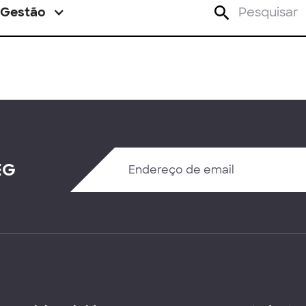
Gestão
EG