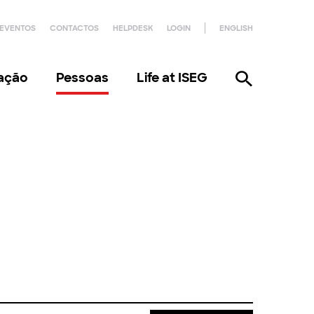
EVENTOS
CONTACTOS
HELPDESK
LOGIN
ENGLISH
gação
Pessoas
Life at ISEG