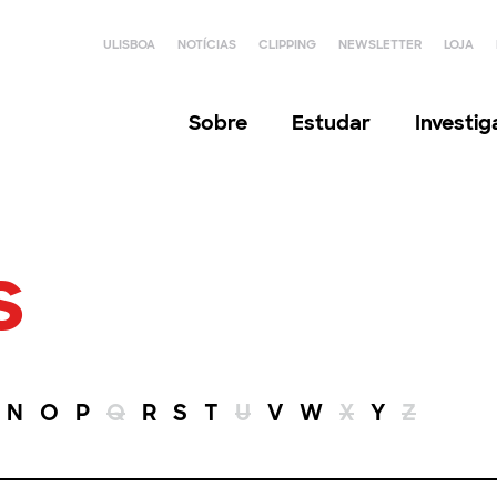
ULISBOA
NOTÍCIAS
CLIPPING
NEWSLETTER
LOJA
Sobre
Estudar
Investi
s
N
O
P
Q
R
S
T
U
V
W
X
Y
Z