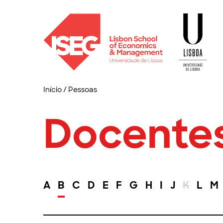
Início
/
Pessoas
Docente
A
B
C
D
E
F
G
H
I
J
K
L
M