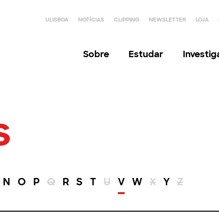
ULISBOA
NOTÍCIAS
CLIPPING
NEWSLETTER
LOJA
Sobre
Estudar
Investi
s
N
O
P
Q
R
S
T
U
V
W
X
Y
Z