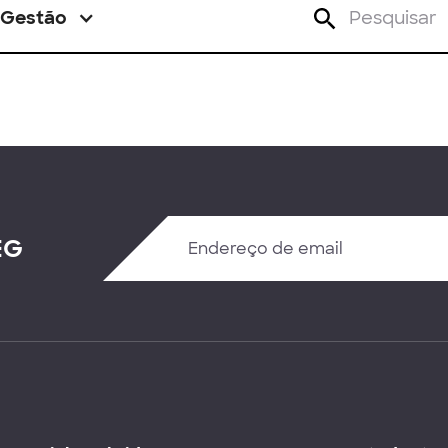
Gestão
EG