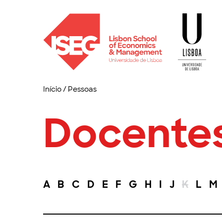
Início
/
Pessoas
Docente
A
B
C
D
E
F
G
H
I
J
K
L
M