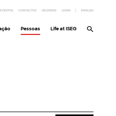
EVENTOS
CONTACTOS
HELPDESK
LOGIN
ENGLISH
gação
Pessoas
Life at ISEG