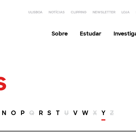
ULISBOA
NOTÍCIAS
CLIPPING
NEWSLETTER
LOJA
Sobre
Estudar
Investi
s
N
O
P
Q
R
S
T
U
V
W
X
Y
Z