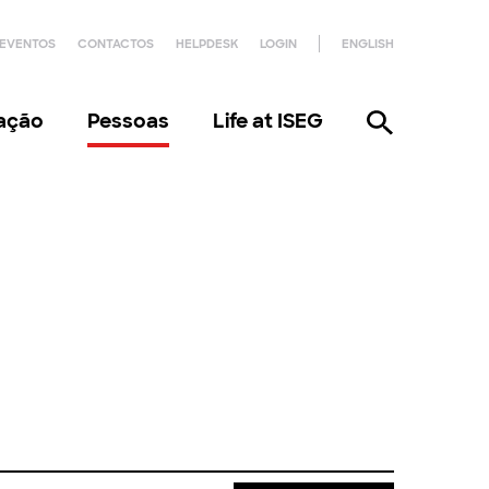
EVENTOS
CONTACTOS
HELPDESK
LOGIN
ENGLISH
gação
Pessoas
Life at ISEG