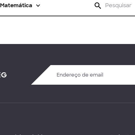
Matemática
EG