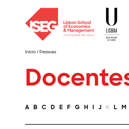
Início
/
Pessoas
Docente
A
B
C
D
E
F
G
H
I
J
K
L
M