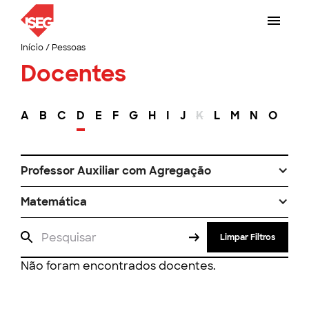
Início
/
Pessoas
Docentes
A
B
C
D
E
F
G
H
I
J
K
L
M
N
O
P
Professor Auxiliar com Agregação
Matemática
Limpar Filtros
Não foram encontrados docentes.