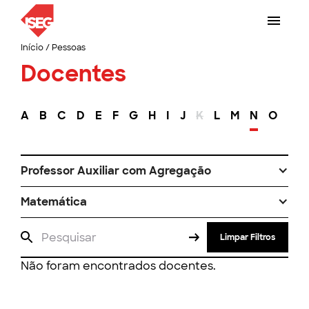
Início
/
Pessoas
Docentes
A
B
C
D
E
F
G
H
I
J
K
L
M
N
O
P
Professor Auxiliar com Agregação
Matemática
Limpar Filtros
Não foram encontrados docentes.