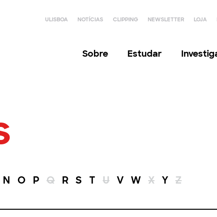
ULISBOA
NOTÍCIAS
CLIPPING
NEWSLETTER
LOJA
Sobre
Estudar
Investi
s
N
O
P
Q
R
S
T
U
V
W
X
Y
Z