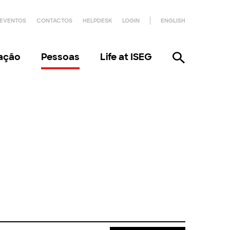
EVENTOS
CONTACTOS
HELPDESK
LOGIN
ENGLISH
gação
Pessoas
Life at ISEG