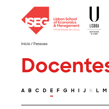
Início
/
Pessoas
Docente
A
B
C
D
E
F
G
H
I
J
K
L
M