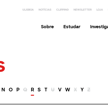
ULISBOA
NOTÍCIAS
CLIPPING
NEWSLETTER
LOJA
Sobre
Estudar
Investi
s
N
O
P
Q
R
S
T
U
V
W
X
Y
Z