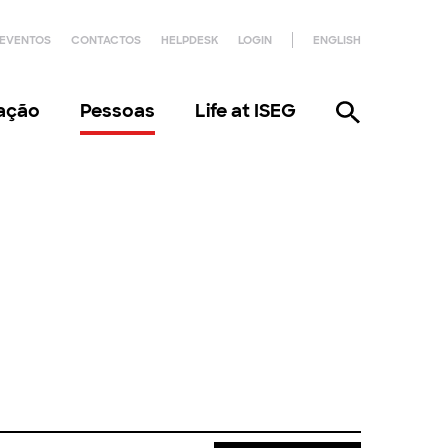
EVENTOS
CONTACTOS
HELPDESK
LOGIN
ENGLISH
gação
Pessoas
Life at ISEG