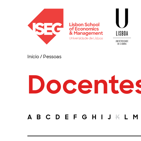
Início
/
Pessoas
Docente
A
B
C
D
E
F
G
H
I
J
K
L
M