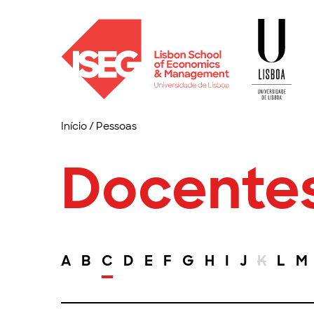
Início
/
Pessoas
Docente
A
B
C
D
E
F
G
H
I
J
K
L
M