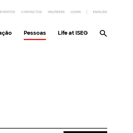
EVENTOS
CONTACTOS
HELPDESK
LOGIN
ENGLISH
gação
Pessoas
Life at ISEG