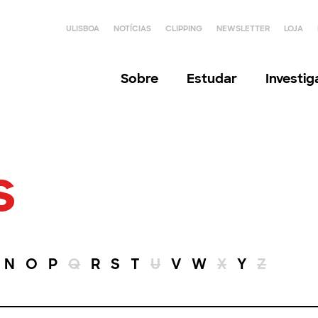
ULISBOA
NOTÍCIAS
CLIPPING
NEWSLETTER
LOJA
Sobre
Estudar
Investi
s
N
O
P
Q
R
S
T
U
V
W
X
Y
Z