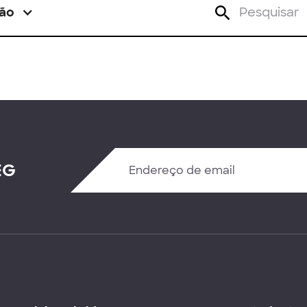
ão
EG