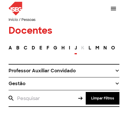
Início
/
Pessoas
Docentes
A
B
C
D
E
F
G
H
I
J
K
L
M
N
O
P
Professor Auxiliar Convidado
Gestão
Limpar Filtros