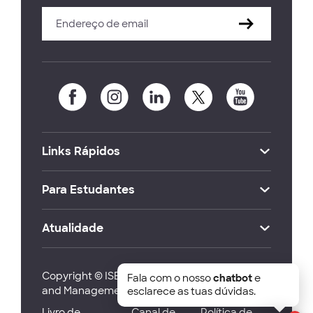
Links Rápidos
Para Estudantes
Atualidade
Copyright © ISEG Lisbon School of Economics
Fala com o nosso
chatbot
e
and Management 2026
esclarece as tuas dúvidas.
Livro de
Canal de
Política de