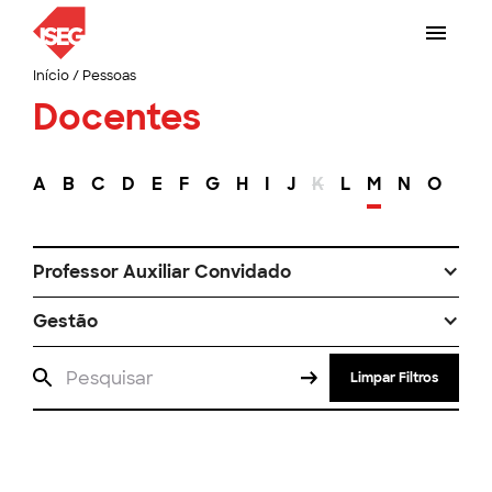
Início
/
Pessoas
Docentes
A
B
C
D
E
F
G
H
I
J
K
L
M
N
O
P
Professor Auxiliar Convidado
Gestão
Limpar Filtros