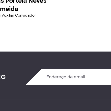
s Portela Neves
lmeida
r Auxiliar Convidado
EG