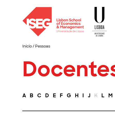
Início
/
Pessoas
Docente
A
B
C
D
E
F
G
H
I
J
K
L
M