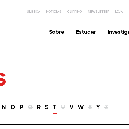
ULISBOA
NOTÍCIAS
CLIPPING
NEWSLETTER
LOJA
Sobre
Estudar
Investi
s
N
O
P
Q
R
S
T
U
V
W
X
Y
Z