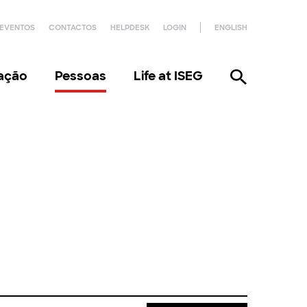
EVENTOS
CONTACTOS
HELPDESK
LOGIN
ENGLISH
gação
Pessoas
Life at ISEG