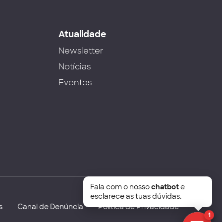
s
Atualidade
Newsletter
Notícias
Eventos
Fala com o nosso
chatbot
e
esclarece as tuas dúvidas.
s
Canal de Denúncia
Política de Privacidade
1