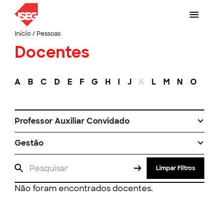
Início
/
Pessoas
Docentes
A
B
C
D
E
F
G
H
I
J
K
L
M
N
O
P
Professor Auxiliar Convidado
Gestão
Limpar Filtros
Não foram encontrados docentes.