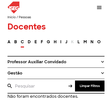
Início
/
Pessoas
Docentes
A
B
C
D
E
F
G
H
I
J
K
L
M
N
O
P
Professor Auxiliar Convidado
Gestão
Limpar Filtros
Não foram encontrados docentes.