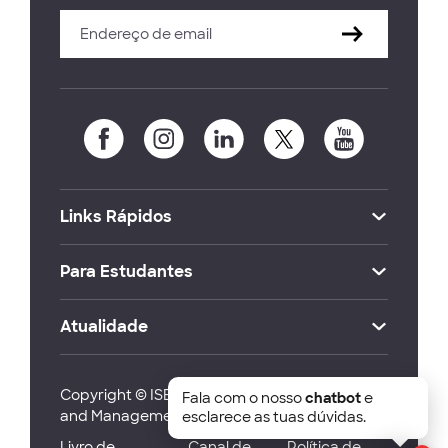
Links Rápidos
Para Estudantes
Atualidade
Copyright © ISEG Lisbon School of Economics
Fala com o nosso
chatbot
e
and Management 2026
esclarece as tuas dúvidas.
Livro de
Canal de
Política de