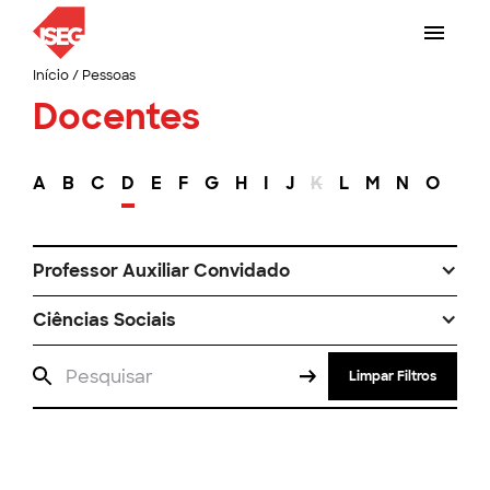
Início
/
Pessoas
Docentes
A
B
C
D
E
F
G
H
I
J
K
L
M
N
O
P
Professor Auxiliar Convidado
Ciências Sociais
Limpar Filtros