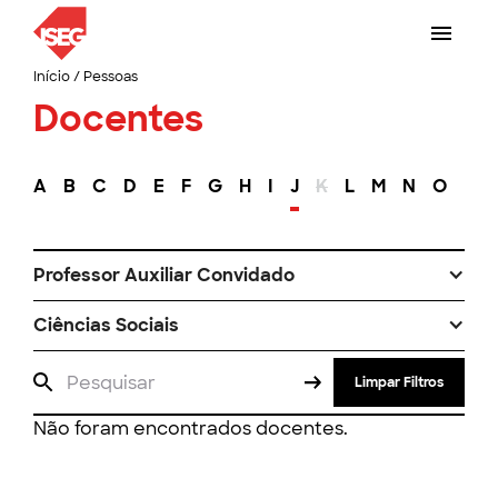
Início
/
Pessoas
Docentes
A
B
C
D
E
F
G
H
I
J
K
L
M
N
O
P
Professor Auxiliar Convidado
Ciências Sociais
Limpar Filtros
Não foram encontrados docentes.