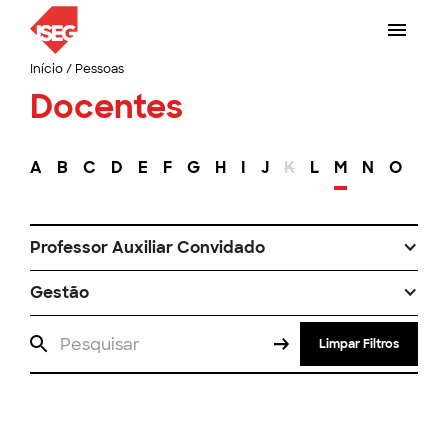
Início
/
Pessoas
Docentes
A
B
C
D
E
F
G
H
I
J
K
L
M
N
O
P
Professor Auxiliar Convidado
Gestão
Limpar Filtros