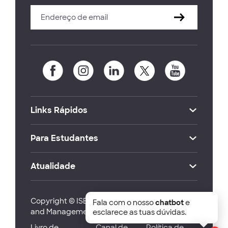
Links Rápidos
Para Estudantes
Atualidade
Copyright © ISEG Lisbon School of Economics
Fala com o nosso
chatbot
e
and Management 2026
esclarece as tuas dúvidas.
Livro de
Canal de
Política de