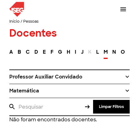
Início
/
Pessoas
Docentes
A
B
C
D
E
F
G
H
I
J
K
L
M
N
O
P
Professor Auxiliar Convidado
Matemática
Limpar Filtros
Não foram encontrados docentes.