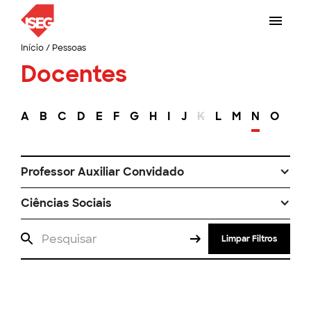
Início
/
Pessoas
Docentes
A
B
C
D
E
F
G
H
I
J
K
L
M
N
O
P
Professor Auxiliar Convidado
Ciências Sociais
Limpar Filtros