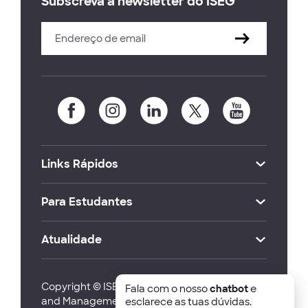
Subscreva a newsletter do ISEG
Links Rápidos
Para Estudantes
Atualidade
Copyright © ISEG Lisbon School of Economics
Fala com o nosso
chatbot
e
and Management 2026
esclarece as tuas dúvidas.